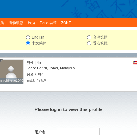
家族
活动讯息
旅游
Perks会籍
ZONE:
English
台灣繁體
中文简体
香港繁體
男性 | 45
Johor Bahru, Johor, Malaysia
对象为男生
gaychinese2046
gaychinese2046
在线上: 8年以前
Please log in to view this profile
用户名