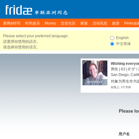
新闻&特写
时尚娱乐
Money
交友社区
家族
活动讯息
旅游
Perks会
Please select your preferred language.
English
請選擇你慣用的語言。
中文简体
请选择你惯用的语言。
Wishing everyon
男性 | 63 |
6' 0"
/
San Diego, Calif
对象为男生作为朋友
geminilove
geminilove
在线上: 2个月前
Please lo
用户名