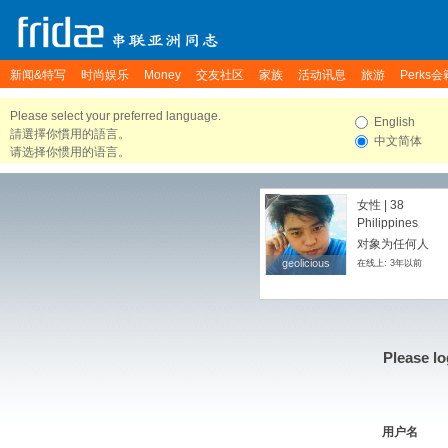
新闻&特写
时尚娱乐
Money
交友社区
家族
活动讯息
旅游
Perks会
Please select your preferred language.
English
請選擇你慣用的語言。
中文简体
请选择你惯用的语言。
女性 | 38
Philippines
对象为任何人
geolicious
geolicious
在线上: 3年以前
Please lo
用户名