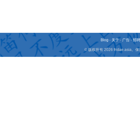
Blog
-
关于
-
广告
-
招
© 版权所有 2026 fridae.a