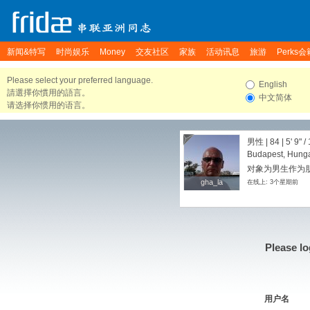
新闻&特写
时尚娱乐
Money
交友社区
家族
活动讯息
旅游
Perks会
Please select your preferred language.
English
請選擇你慣用的語言。
中文简体
请选择你惯用的语言。
男性 | 84 |
5' 9"
/
Budapest, Hung
对象为男生作为朋
gha_la
gha_la
在线上: 3个星期前
Please lo
用户名