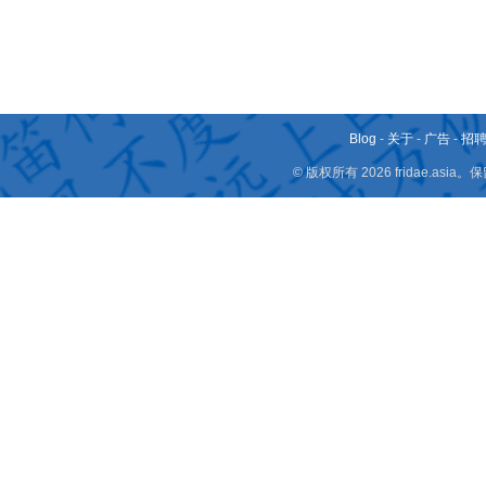
Blog
-
关于
-
广告
-
招
© 版权所有 2026 fridae.a