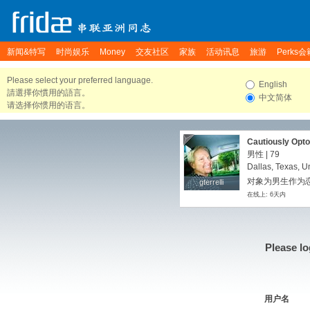
新闻&特写
时尚娱乐
Money
交友社区
家族
活动讯息
旅游
Perks会
Please select your preferred language.
English
請選擇你慣用的語言。
中文简体
请选择你惯用的语言。
Cautiously Opto
男性 | 79
Dallas, Texas, U
对象为男生作为恋
gterrelli
gterrelli
在线上: 6天内
Please lo
用户名