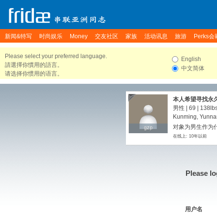
新闻&特写
时尚娱乐
Money
交友社区
家族
活动讯息
旅游
Perks会
Please select your preferred language.
English
請選擇你慣用的語言。
中文简体
请选择你惯用的语言。
本人希望寻找永
望一起走过夕阳
男性 | 69 |
138lb
Kunming, Yunna
对象为男生作为
gzp
gzp
在线上: 10年以前
Please lo
用户名