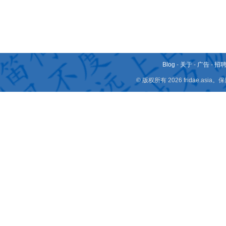
Blog
-
关于
-
广告
-
招
© 版权所有 2026 fridae.a