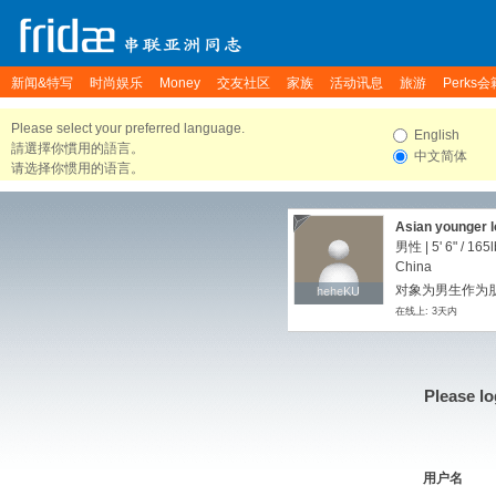
新闻&特写
时尚娱乐
Money
交友社区
家族
活动讯息
旅游
Perks会
Please select your preferred language.
English
請選擇你慣用的語言。
中文简体
请选择你惯用的语言。
Asian younger l
男性 |
5' 6"
/
165l
China
对象为男生作为朋友
heheKU
heheKU
在线上: 3天内
Please lo
用户名