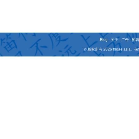
Blog
-
关于
-
广告
-
招
© 版权所有 2026 fridae.a