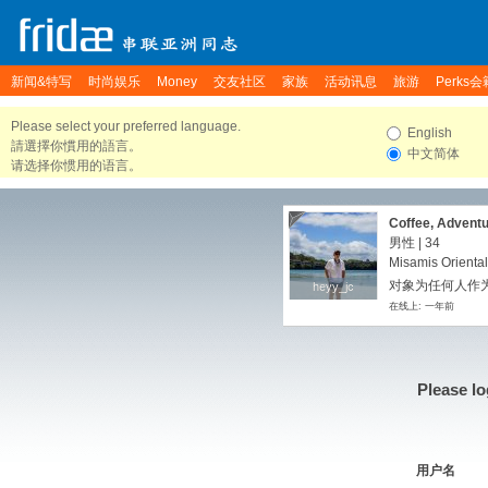
新闻&特写
时尚娱乐
Money
交友社区
家族
活动讯息
旅游
Perks会
Please select your preferred language.
English
請選擇你慣用的語言。
中文简体
请选择你惯用的语言。
Coffee, Adventu
男性 | 34
Misamis Oriental
对象为任何人作为
heyy_jc
heyy_jc
在线上: 一年前
Please lo
用户名