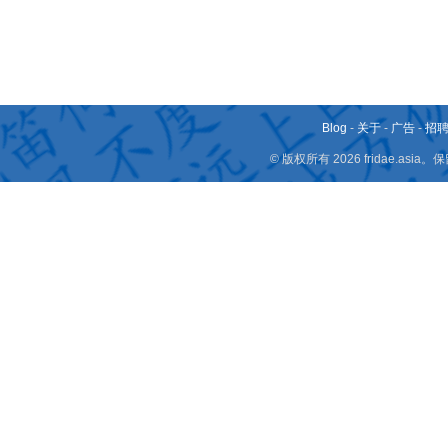
Blog
-
关于
-
广告
-
招
© 版权所有 2026 fridae.a