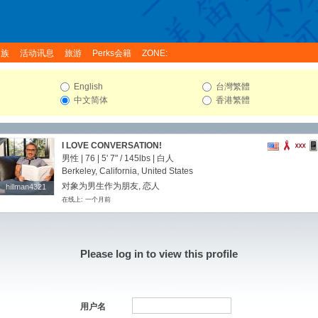
家族
活动讯息
旅游
Perks会籍
ZONE:
English
台灣繁體
中文简体
香港繁體
I LOVE CONVERSATION!
男性 | 76 |
5' 7"
/
145lbs
| 白人
Berkeley, California, United States
对象为男生作为朋友, 恋人
hillman4321
hillman4321
在线上: 一个月前
Please log in to view this profile
用户名