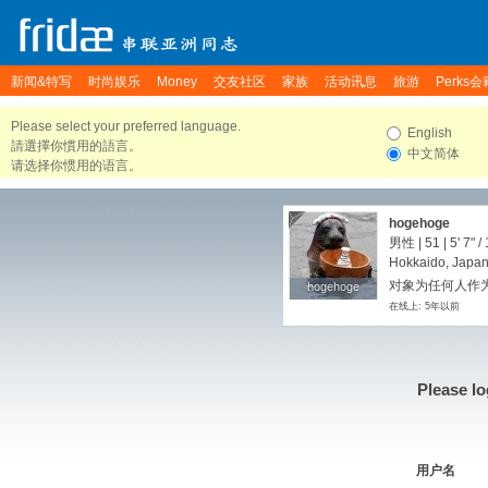
新闻&特写
时尚娱乐
Money
交友社区
家族
活动讯息
旅游
Perks会
Please select your preferred language.
English
請選擇你慣用的語言。
中文简体
请选择你惯用的语言。
hogehoge
男性 | 51 |
5' 7"
/
Hokkaido, Japa
对象为任何人作为
hogehoge
hogehoge
在线上: 5年以前
Please lo
用户名