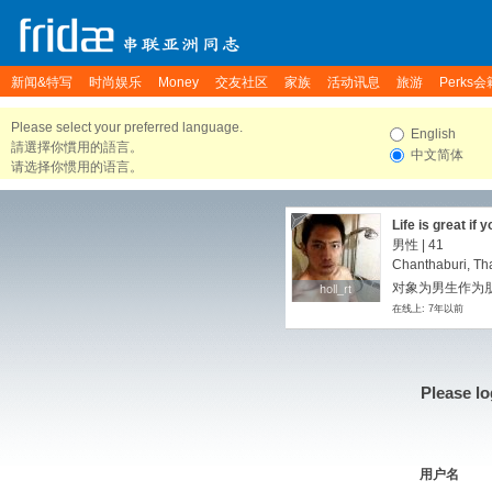
新闻&特写
时尚娱乐
Money
交友社区
家族
活动讯息
旅游
Perks会
Please select your preferred language.
English
請選擇你慣用的語言。
中文简体
请选择你惯用的语言。
Life is great if 
男性 | 41
Chanthaburi, Th
对象为男生作为朋
holl_rt
holl_rt
在线上: 7年以前
Please lo
用户名