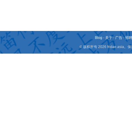
Blog
-
关于
-
广告
-
招
© 版权所有 2026 fridae.a