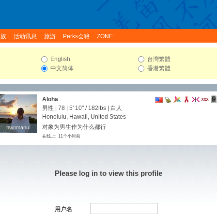
家族
活动讯息
旅游
Perks会籍
ZONE:
English
台灣繁體
中文简体
香港繁體
Aloha
男性 | 78 |
5' 10"
/
182lbs
| 白人
Honolulu, Hawaii, United States
对象为男生作为什么都行
hwnmanu
hwnmanu
在线上: 11个小时前
Please log in to view this profile
用户名