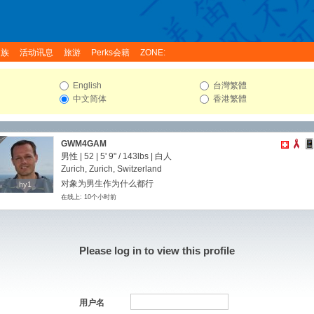
家族
活动讯息
旅游
Perks会籍
ZONE:
English
台灣繁體
中文简体
香港繁體
GWM4GAM
男性 | 52 |
5' 9"
/
143lbs
| 白人
Zurich, Zurich, Switzerland
对象为男生作为什么都行
hy1
hy1
在线上: 10个小时前
Please log in to view this profile
用户名