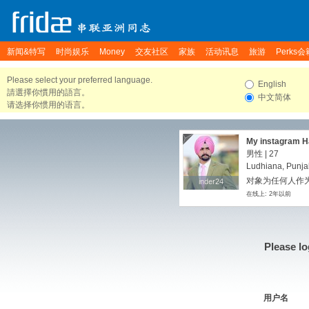
新闻&特写
时尚娱乐
Money
交友社区
家族
活动讯息
旅游
Perks会
Please select your preferred language.
English
請選擇你慣用的語言。
中文简体
请选择你惯用的语言。
My instagram H
there if you want
男性 | 27
Ludhiana, Punjab
对象为任何人作
inder24
inder24
在线上: 2年以前
Please lo
用户名