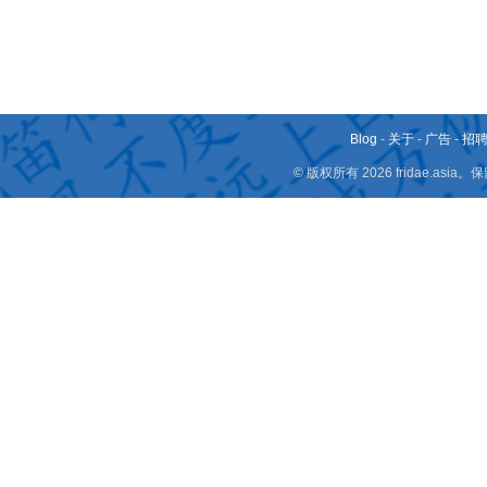
Blog
-
关于
-
广告
-
招
© 版权所有 2026 fridae.a