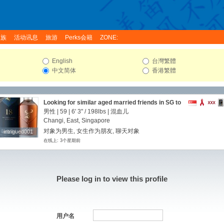
家族
活动讯息
旅游
Perks会籍
ZONE:
English
台灣繁體
中文简体
香港繁體
Looking for similar aged married friends in SG to
chat...
男性 | 59 |
6' 3"
/
198lbs
| 混血儿
Changi, East, Singapore
对象为男生, 女生作为朋友, 聊天对象
intrigued001
intrigued001
在线上: 3个星期前
Please log in to view this profile
用户名