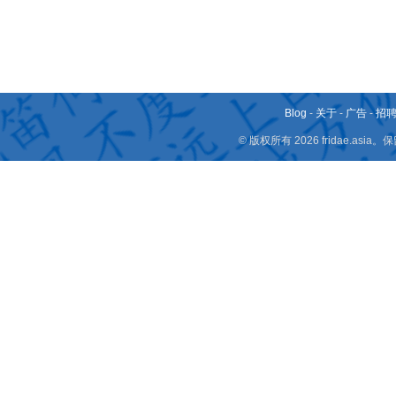
Blog
-
关于
-
广告
-
招
© 版权所有 2026 fridae.a