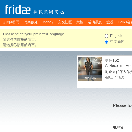
新闻&特写
时尚娱乐
Money
交友社区
家族
活动讯息
旅游
Perks会
Please select your preferred language.
English
請選擇你慣用的語言。
中文简体
请选择你惯用的语言。
男性 | 52
Al Hoceima, Mo
对象为任何人作
jaukyboy
jaukyboy
在线上: 3年以前
Please lo
用户名