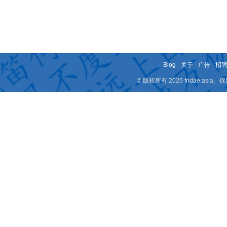
Blog
-
关于
-
广告
-
招
© 版权所有 2026 fridae.a