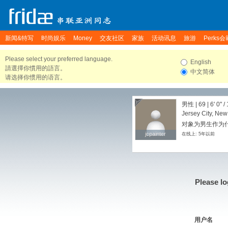
新闻&特写
时尚娱乐
Money
交友社区
家族
活动讯息
旅游
Perks会
Please select your preferred language.
English
請選擇你慣用的語言。
中文简体
请选择你惯用的语言。
男性 | 69 |
6' 0"
/
Jersey City, New
对象为男生作为
jcpainter
jcpainter
在线上: 5年以前
Please lo
用户名