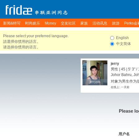
新闻&特写
时尚娱乐
Money
交友社区
家族
活动讯息
旅游
Perks会
Please select your preferred language.
English
請選擇你慣用的語言。
中文简体
请选择你惯用的语言。
jerry
男性 | 45 |
5' 3"
/
Johor Bahru, Joh
对象为男生作为朋
jerrypls
jerrypls
在线上: 一天前
Please lo
用户名