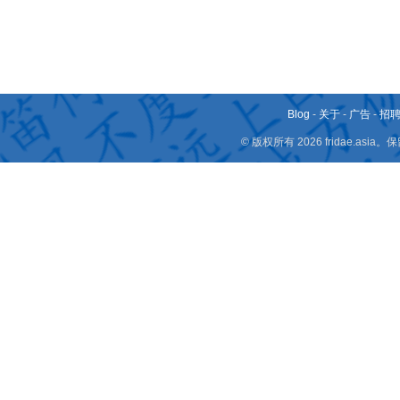
Blog
-
关于
-
广告
-
招
© 版权所有 2026 fridae.a