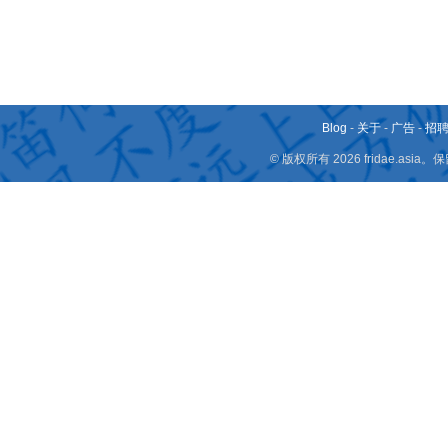
Blog
-
关于
-
广告
-
招
© 版权所有 2026 fridae.a