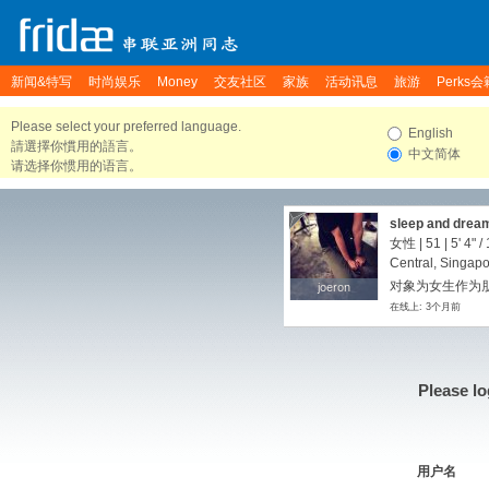
新闻&特写
时尚娱乐
Money
交友社区
家族
活动讯息
旅游
Perks会
Please select your preferred language.
English
請選擇你慣用的語言。
中文简体
请选择你惯用的语言。
sleep and dream
女性 | 51 |
5' 4"
/
Central, Singap
对象为女生作为朋
joeron
joeron
在线上: 3个月前
Please lo
用户名