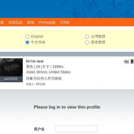
家族
活动讯息
旅游
Perks会籍
ZONE:
English
台灣繁體
中文简体
香港繁體
Hi I'm new
男性 | 28 |
6' 3"
/
189lbs
Joliet, Illinois, United States
对象为任何人作为炮友
josh2525
josh2525
在线上: 8年以前
Please log in to view this profile
用户名