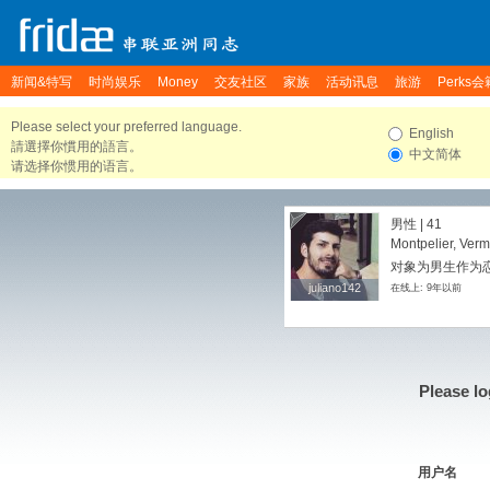
新闻&特写
时尚娱乐
Money
交友社区
家族
活动讯息
旅游
Perks会
Please select your preferred language.
English
請選擇你慣用的語言。
中文简体
请选择你惯用的语言。
男性 | 41
Montpelier, Verm
对象为男生作为
juliano142
juliano142
在线上: 9年以前
Please lo
用户名