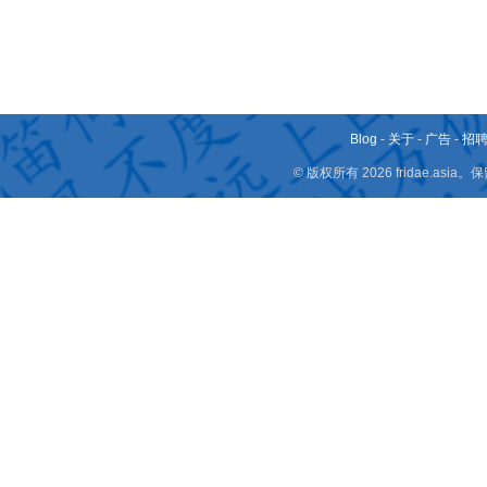
Blog
-
关于
-
广告
-
招
© 版权所有 2026 fridae.a