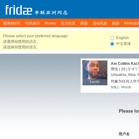
新闻&特写
时尚娱乐
Money
交友社区
家族
活动讯息
旅游
Perks会
Please select your preferred language.
English
請選擇你慣用的語言。
中文简体
请选择你惯用的语言。
Am Collins Kac
男性 | 29 |
5' 4"
/
Umuahia, Abia, 
对象为任何人作
kachiz
kachiz
在线上: 3年以前
Please lo
用户名