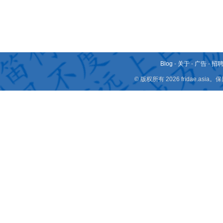
Blog
-
关于
-
广告
-
招
© 版权所有 2026 fridae.a