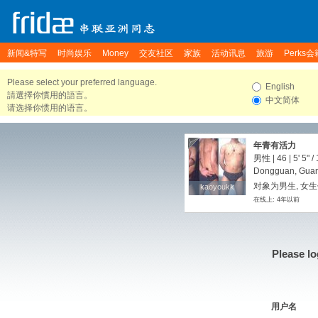
新闻&特写
时尚娱乐
Money
交友社区
家族
活动讯息
旅游
Perks会
Please select your preferred language.
English
請選擇你慣用的語言。
中文简体
请选择你惯用的语言。
年青有活力
男性 | 46 |
5' 5"
/
Dongguan, Guan
对象为男生, 女
kaoyoukk
kaoyoukk
在线上: 4年以前
Please lo
用户名