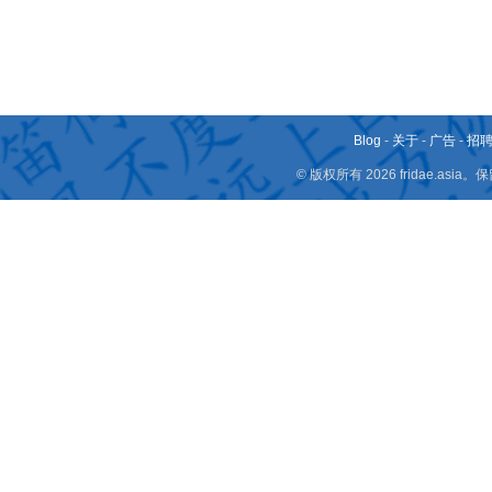
Blog
-
关于
-
广告
-
招
© 版权所有 2026 fridae.a