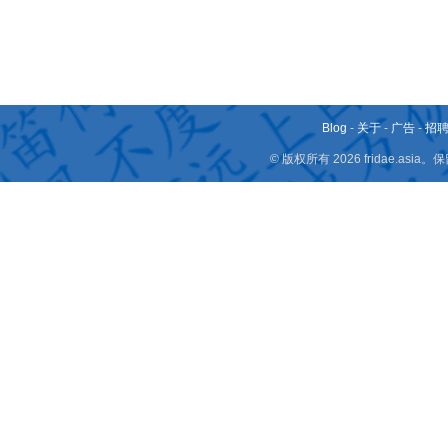
Blog
-
关于
-
广告
-
招
© 版权所有 2026 fridae.a