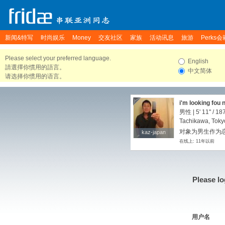
新闻&特写
时尚娱乐
Money
交友社区
家族
活动讯息
旅游
Perks会
Please select your preferred language.
English
請選擇你慣用的語言。
中文简体
请选择你惯用的语言。
i'm looking fou 
男性 |
5' 11"
/
187
Tachikawa, Toky
对象为男生作为恋
kaz-japan
kaz-japan
在线上: 11年以前
Please lo
用户名