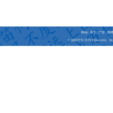
Blog
-
关于
-
广告
-
招
© 版权所有 2026 fridae.a