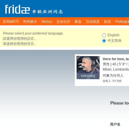
新闻&特写
时尚娱乐
Money
交友社区
家族
活动讯息
旅游
Perks会
Please select your preferred language.
English
請選擇你慣用的語言。
中文简体
请选择你惯用的语言。
Here for love, l
Keep it light an
男性 | 46 |
5' 8"
/
Milan, Lombardia,
对象为任何人
kelvinoleg
kelvinoleg
在线上: 3个月前
Please lo
用户名