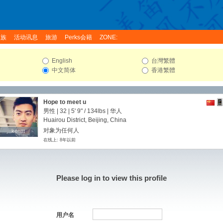
家族
活动讯息
旅游
Perks会籍
ZONE:
English
台灣繁體
中文简体
香港繁體
Hope to meet u
男性 | 32 |
5' 9"
/
134lbs
| 华人
Huairou District, Beijing, China
对象为任何人
kenttt
kenttt
在线上: 8年以前
Please log in to view this profile
用户名