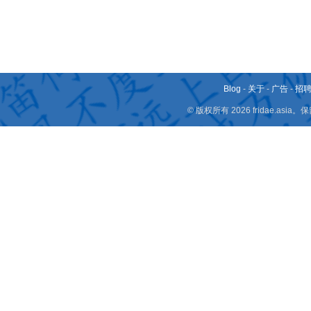
Blog
-
关于
-
广告
-
招
© 版权所有 2026 fridae.a