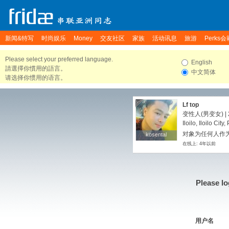
新闻&特写
时尚娱乐
Money
交友社区
家族
活动讯息
旅游
Perks会
Please select your preferred language.
English
請選擇你慣用的語言。
中文简体
请选择你惯用的语言。
Lf top
变性人(男变女) | 
Iloilo, Iloilo City
对象为任何人作
kosental
kosental
在线上: 4年以前
Please lo
用户名