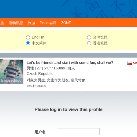
家族
活动讯息
旅游
Perks会籍
ZONE:
English
台灣繁體
中文简体
香港繁體
Let's be friends and start with some fun, shall we?
男性 | 27 |
6' 0"
/
158lbs
| 白人
Czech Republic
对象为男生, 女生作为朋友, 聊天对象
latinbeachboy
latinbeachboy
在线上: 3年以前
Please log in to view this profile
用户名