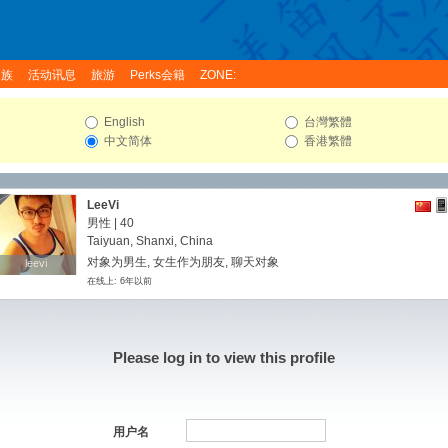
家族
活动讯息
旅游
Perks会籍
ZONE:
English
台灣繁體
中文简体
香港繁體
LeeVi
男性 | 40
Taiyuan, Shanxi, China
对象为男生, 女生作为朋友, 聊天对象
leevi
leevi
在线上: 6年以前
Please log in to view this profile
用户名