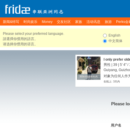
新闻&特写
时尚娱乐
Money
交友社区
家族
活动讯息
旅游
Perks会
Please select your preferred language.
English
請選擇你慣用的語言。
中文简体
请选择你惯用的语言。
I only prefer ol
男性 | 39 |
5' 4"
/
Guiyang, Guizho
对象为任何人作为
littlemonkeyk
littlemonkeyk
在线上: 3天内
Please lo
用户名