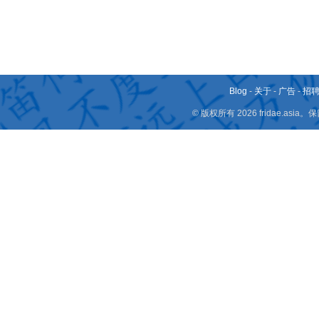
Blog
-
关于
-
广告
-
招
© 版权所有 2026 fridae.a