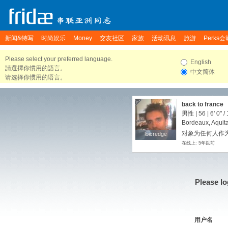
新闻&特写
时尚娱乐
Money
交友社区
家族
活动讯息
旅游
Perks会
Please select your preferred language.
English
請選擇你慣用的語言。
中文简体
请选择你惯用的语言。
back to france
男性 | 56 |
6' 0"
/
Bordeaux, Aquit
对象为任何人作为朋
loicredge
loicredge
在线上: 5年以前
Please lo
用户名