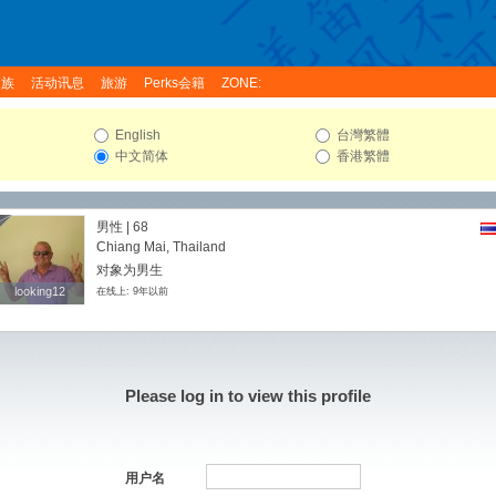
家族
活动讯息
旅游
Perks会籍
ZONE:
English
台灣繁體
中文简体
香港繁體
男性 | 68
Chiang Mai, Thailand
对象为男生
looking12
looking12
在线上: 9年以前
Please log in to view this profile
用户名