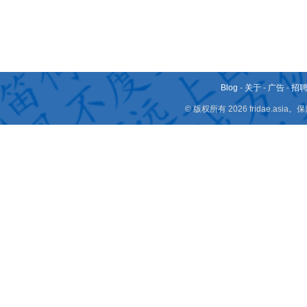
Blog
-
关于
-
广告
-
招
© 版权所有 2026 fridae.a