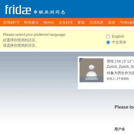
新闻&特写
时尚娱乐
Money
交友社区
家族
活动讯息
旅游
Perks会
Please select your preferred language.
English
請選擇你慣用的語言。
中文简体
请选择你惯用的语言。
男性 | 54 |
5' 11"
Zurich, Zurich, S
对象为男生作为朋
lucca131
lucca131
在线上: 2个星期前
Please lo
用户名