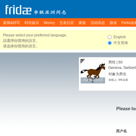
新闻&特写
时尚娱乐
Money
交友社区
家族
活动讯息
旅游
Perks会
Please select your preferred language.
English
請選擇你慣用的語言。
中文简体
请选择你惯用的语言。
男性 | 60
Geneva, Switzer
对象为男生
madmax2009
madmax2009
在线上: 8年以前
Please lo
用户名