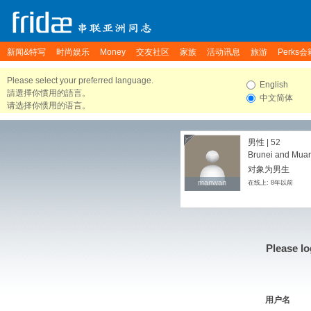
新闻&特写
时尚娱乐
Money
交友社区
家族
活动讯息
旅游
Perks会
Please select your preferred language.
English
請選擇你慣用的語言。
中文简体
请选择你惯用的语言。
男性 | 52
Brunei and Muar
对象为男生
manwan
manwan
在线上: 8年以前
Please lo
用户名