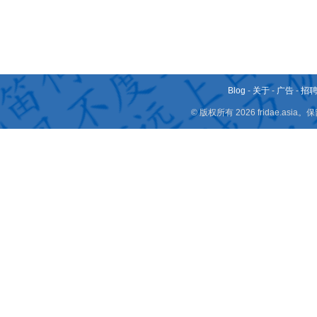
Blog
-
关于
-
广告
-
招
© 版权所有 2026 fridae.a