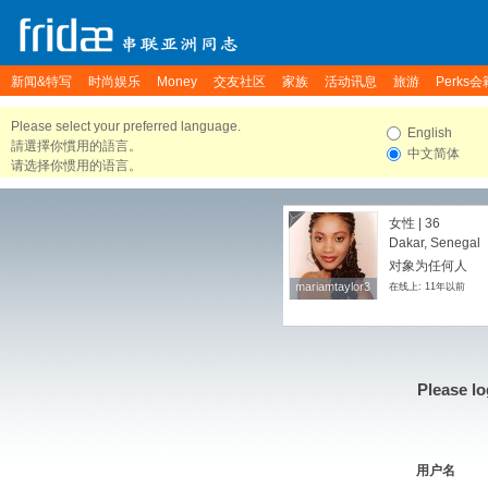
新闻&特写
时尚娱乐
Money
交友社区
家族
活动讯息
旅游
Perks会
Please select your preferred language.
English
請選擇你慣用的語言。
中文简体
请选择你惯用的语言。
女性 | 36
Dakar, Senegal
对象为任何人
mariamtaylor3
mariamtaylor3
在线上: 11年以前
Please lo
用户名