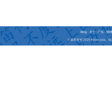
Blog
-
关于
-
广告
-
招
© 版权所有 2026 fridae.a