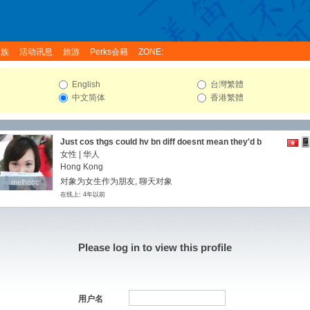
家族
活动讯息
旅游
Perks会籍
ZONE:
English
台灣繁體
中文简体
香港繁體
Just cos thgs could hv bn diff doesnt mean they'd b
better
女性 | 华人
Hong Kong
对象为女生作为朋友, 聊天对象
melhocc
melhocc
在线上: 4年以前
Please log in to view this profile
用户名