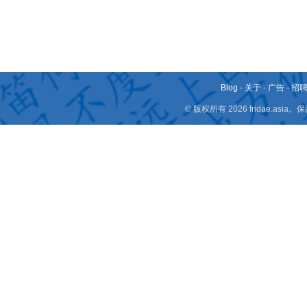
Blog
-
关于
-
广告
-
招
© 版权所有 2026 fridae.a