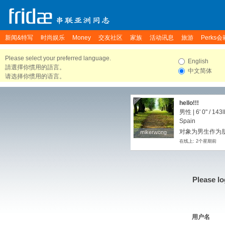
新闻&特写
时尚娱乐
Money
交友社区
家族
活动讯息
旅游
Perks会
Please select your preferred language.
English
請選擇你慣用的語言。
中文简体
请选择你惯用的语言。
hello!!!
男性 |
6' 0"
/
143l
Spain
对象为男生作为朋友
mikerwong
mikerwong
在线上: 2个星期前
Please lo
用户名