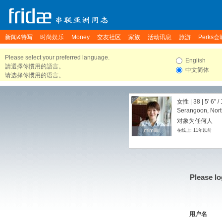
新闻&特写
时尚娱乐
Money
交友社区
家族
活动讯息
旅游
Perks会
Please select your preferred language.
English
請選擇你慣用的語言。
中文简体
请选择你惯用的语言。
女性 | 38 |
5' 6"
/
Serangoon, Nort
对象为任何人
mimiliu
mimiliu
在线上: 11年以前
Please lo
用户名