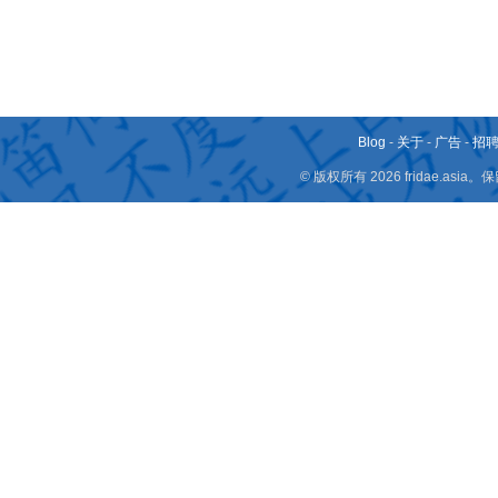
Blog
-
关于
-
广告
-
招
© 版权所有 2026 fridae.a