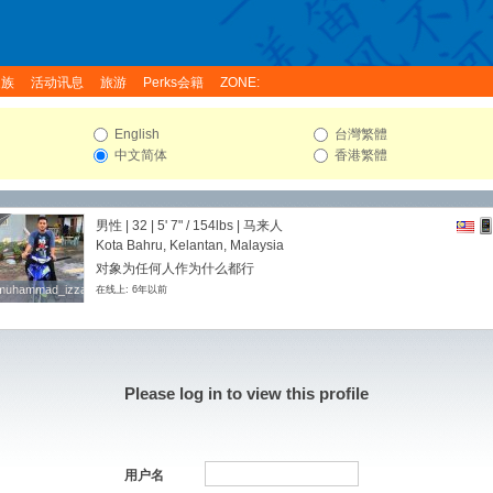
家族
活动讯息
旅游
Perks会籍
ZONE:
English
台灣繁體
中文简体
香港繁體
男性 | 32 |
5' 7"
/
154lbs
| 马来人
Kota Bahru, Kelantan, Malaysia
对象为任何人作为什么都行
muhammad_izzat
muhammad_izzat
在线上: 6年以前
Please log in to view this profile
用户名