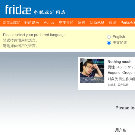
新闻&特写
时尚娱乐
Money
交友社区
家族
活动讯息
旅游
Perks会
Please select your preferred language.
English
請選擇你慣用的語言。
中文简体
请选择你惯用的语言。
Nothing much
男性 | 46 |
5' 9"
/
Eugene, Oregon,
对象为男生作为朋
nchan000
nchan000
在线上: 11年以前
Please lo
用户名