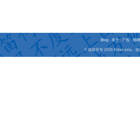
Blog
-
关于
-
广告
-
招
© 版权所有 2026 fridae.a