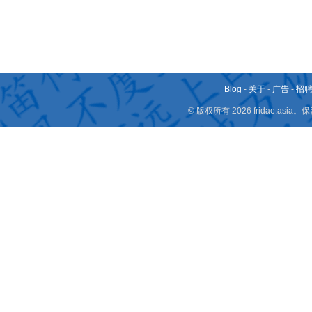
Blog
-
关于
-
广告
-
招
© 版权所有 2026 fridae.a