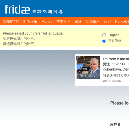
新闻&特写
时尚娱乐
Money
交友社区
家族
活动讯息
旅游
Perks会
Please select your preferred language.
English
請選擇你慣用的語言。
中文简体
请选择你惯用的语言。
I’m from Køben
matter to me
男性 |
5' 9"
/
143l
Kobenhavn, De
对象为任何人作
nott_harry
nott_harry
在线上: 4年以前
Please lo
用户名