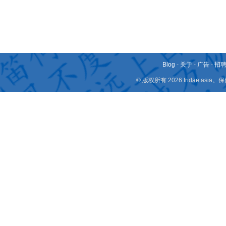
Blog
-
关于
-
广告
-
招
© 版权所有 2026 fridae.a