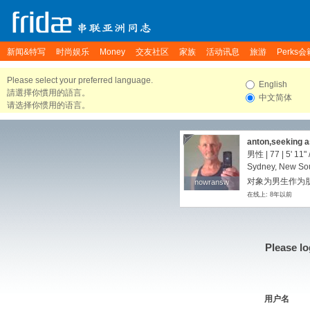
新闻&特写
时尚娱乐
Money
交友社区
家族
活动讯息
旅游
Perks会
Please select your preferred language.
English
請選擇你慣用的語言。
中文简体
请选择你惯用的语言。
anton,seeking 
男性 | 77 |
5' 11"
Sydney, New Sou
对象为男生作为朋
nowransw
nowransw
在线上: 8年以前
Please lo
用户名