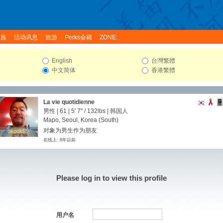
家族
活动讯息
旅游
Perks会籍
ZONE:
English
台灣繁體
中文简体
香港繁體
La vie quotidienne
男性 | 61 |
5' 7"
/
132lbs
| 韩国人
Mapo, Seoul, Korea (South)
对象为男生作为朋友
okook65
okook65
在线上: 8年以前
Please log in to view this profile
用户名