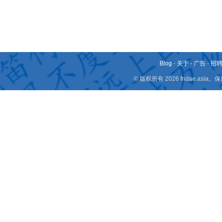
Blog
-
关于
-
广告
-
招
© 版权所有 2026 fridae.a