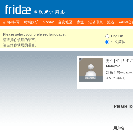
新闻&特写
时尚娱乐
Money
交友社区
家族
活动讯息
旅游
Perks会
Please select your preferred language.
English
請選擇你慣用的語言。
中文简体
请选择你惯用的语言。
男性 | 41 |
5' 4"
/
Malaysia
对象为男生, 女
onion85
onion85
在线上: 2年以前
Please lo
用户名