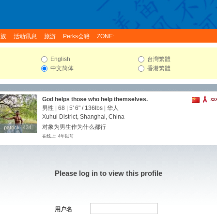
家族
活动讯息
旅游
Perks会籍
ZONE:
English
台灣繁體
中文简体
香港繁體
God helps those who help themselves.
男性 | 68 |
5' 6"
/
136lbs
| 华人
Xuhui District, Shanghai, China
对象为男生作为什么都行
patrick_434
patrick_434
在线上: 4年以前
Please log in to view this profile
用户名