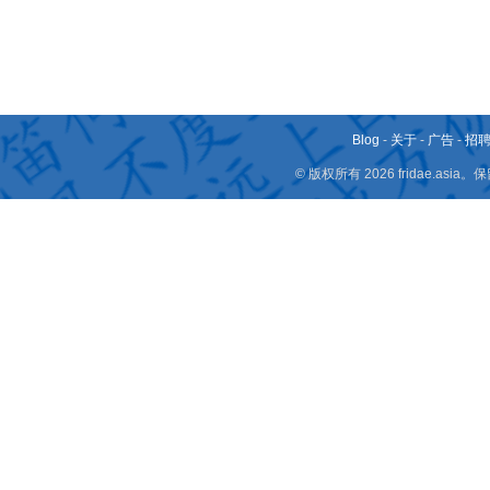
Blog
-
关于
-
广告
-
招
© 版权所有 2026 fridae.a