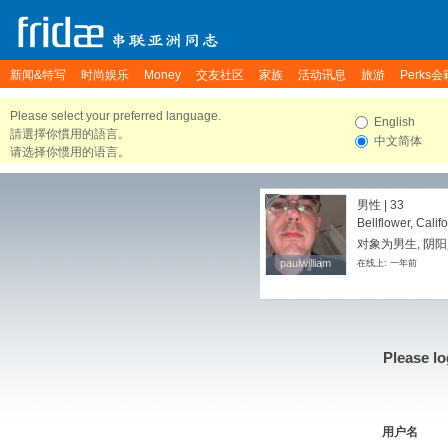
新闻&特写
时尚娱乐
Money
交友社区
家族
活动讯息
旅游
Perks会
Please select your preferred language.
English
請選擇你慣用的語言。
中文简体
请选择你惯用的语言。
男性 | 33
Bellflower, Calif
对象为男生, 阴
paulwilliam
paulwilliam
在线上: 一年前
Please lo
用户名