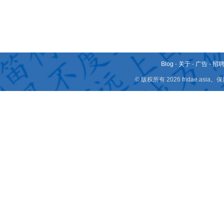
Blog
-
关于
-
广告
-
招
© 版权所有 2026 fridae.a