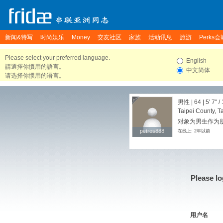
新闻&特写
时尚娱乐
Money
交友社区
家族
活动讯息
旅游
Perks会
Please select your preferred language.
English
請選擇你慣用的語言。
中文简体
请选择你惯用的语言。
男性 | 64 |
5' 7"
/
Taipei County, T
对象为男生作为朋友
petros888
petros888
在线上: 2年以前
Please lo
用户名