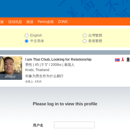
家族
活动讯息
旅游
Perks会籍
ZONE:
English
台灣繁體
中文简体
香港繁體
I am Thai Chub, Looking for Relationship
男性 | 45 |
5' 5"
/
200lbs
| 泰国人
Krabi, Thailand
对象为男生作为什么都行
phuguy
phuguy
在线上: 4天内
Please log in to view this profile
用户名