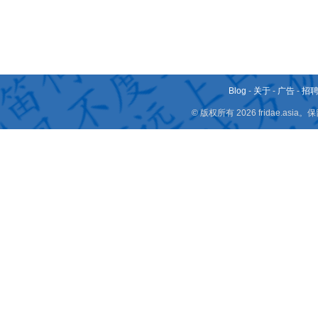
Blog
-
关于
-
广告
-
招
© 版权所有 2026 fridae.a