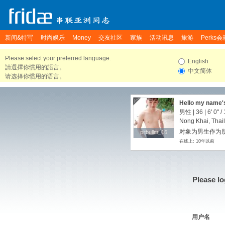
新闻&特写
时尚娱乐
Money
交友社区
家族
活动讯息
旅游
Perks会
Please select your preferred language.
English
請選擇你慣用的語言。
中文简体
请选择你惯用的语言。
Hello my name's
男性 | 36 |
6' 0"
/
Nong Khai, Thai
对象为男生作为朋友
pitbullm_16
pitbullm_16
在线上: 10年以前
Please lo
用户名